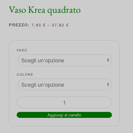
Vaso Krea quadrato
FASCIA
7,93
€
–
37,82
€
DI
PREZZO:
DA
7,93 €
VASO
A
37,82 €
COLORE
Vaso
Krea
Aggiungi al carrello
quadrato
quantità