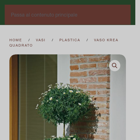
0
Passa al contenuto principale
HOME
VASI
PLASTICA
VASO KREA
QUADRATO