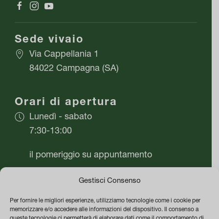
prodotto
prodotto
Sede vivaio
Via Cappellania 1
84022 Campagna (SA)
Orari di apertura
Lunedì - sabato
7:30-13:00
il pomeriggio su appuntamento
Domenica chiuso
Gestisci Consenso
Per fornire le migliori esperienze, utilizziamo tecnologie come i cookie per
Azienda
memorizzare e/o accedere alle informazioni del dispositivo. Il consenso a
queste tecnologie ci permetterà di elaborare dati come il comportamento di