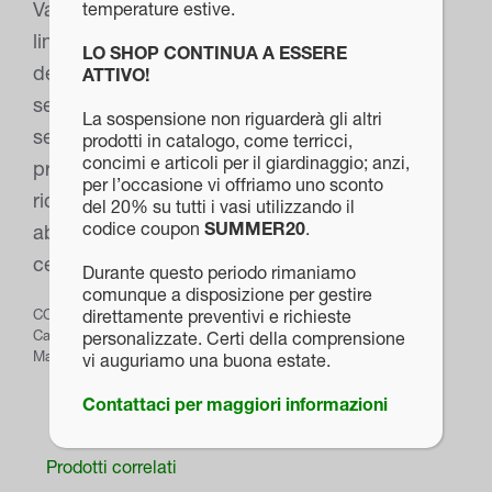
Vaso quadrato modello Krea fa parte di una
temperature estive.
linea pensata per valorizzare gli angoli verdi
LO SHOP CONTINUA A ESSERE
della tua casa attraverso linee essenziali e
ATTIVO!
semplici che rendono questi vasi versatili e
La sospensione non riguarderà gli altri
sempre attuali. Realizzato con materie prime
prodotti in catalogo, come terricci,
concimi e articoli per il giardinaggio; anzi,
prive di metalli pesanti in Polipropilene 100%
per l’occasione vi offriamo uno sconto
riciclabile Disponibile sottovaso Krea
del 20% su tutti i vasi utilizzando il
codice coupon
SUMMER20
.
abbinato Le misure sono espresse in
centimetri
Durante questo periodo rimaniamo
comunque a disposizione per gestire
direttamente preventivi e richieste
COD:
PROD-639
Categorie:
Plastica
,
Vasi
personalizzate. Certi della comprensione
Marchio:
euro3plast
vi auguriamo una buona estate.
Contattaci per maggiori informazioni
Prodotti correlati