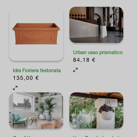
Urban vaso prismatico
84,18
€
Questo
Idra Fioriera festonata
prodotto
135,00
€
ha
più
varianti.
Le
opzioni
possono