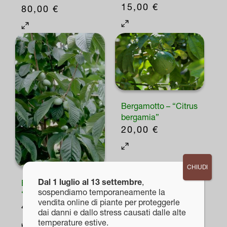
15,00
€
80,00
€
Bergamotto – “Citrus
bergamia”
20,00
€
CHIUDI
Dal 1 luglio al 13 settembre
,
Banano di montagna
sospendiamo temporaneamente la
“Asimina triloba”
vendita online di piante per proteggerle
46,00
€
dai danni e dallo stress causati dalle alte
Questo
temperature estive.