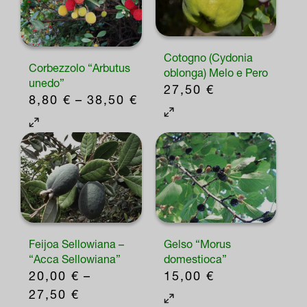
opzioni
possono
essere
Cotogno (Cydonia
Corbezzolo “Arbutus
oblonga) Melo e Pero
scelte
unedo”
27,50
€
nella
FASCIA
8,80
€
–
38,50
€
Questo
pagina
DI
Questo
prodotto
del
PREZZO:
prodotto
ha
DA
prodotto
ha
più
8,80 €
più
varianti.
A
varianti.
Le
38,50 €
Le
opzioni
opzioni
Feijoa Sellowiana –
Gelso “Morus
possono
possono
“Acca Sellowiana”
domestioca”
essere
20,00
€
–
15,00
€
essere
scelte
FASCIA
27,50
€
Questo
scelte
nella