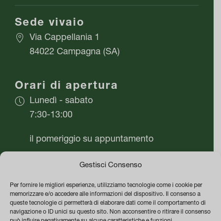
Sede vivaio
Via Cappellania 1
84022 Campagna (SA)
Orari di apertura
Lunedì - sabato
7:30-13:00
il pomeriggio su appuntamento
Domenica chiuso
Gestisci Consenso
Per fornire le migliori esperienze, utilizziamo tecnologie come i cookie per
Azienda
memorizzare e/o accedere alle informazioni del dispositivo. Il consenso a
queste tecnologie ci permetterà di elaborare dati come il comportamento di
Vivai Flor Plant di Mario Cafaro
navigazione o ID unici su questo sito. Non acconsentire o ritirare il consenso
può influire negativamente su alcune caratteristiche e funzioni.