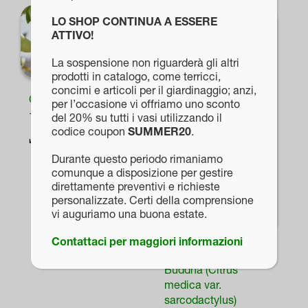
prodotto
LO SHOP CONTINUA A ESSERE
ha
ATTIVO!
più
La sospensione non riguarderà gli altri
varianti.
prodotti in catalogo, come terricci,
Le
concimi e articoli per il giardinaggio; anzi,
Cedro “Citrus medica”
per l’occasione vi offriamo uno sconto
opzioni
18,00
€
del 20% su tutti i vasi utilizzando il
possono
codice coupon
SUMMER20
.
essere
Durante questo periodo rimaniamo
scelte
comunque a disposizione per gestire
direttamente preventivi e richieste
nella
personalizzate. Certi della comprensione
pagina
vi auguriamo una buona estate.
del
Contattaci per maggiori informazioni
prodotto
Cedro Mano di
Buddha (Citrus
medica var.
sarcodactylus)