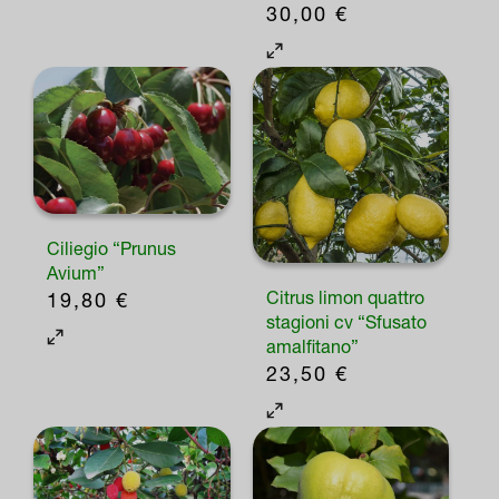
30,00
€
Ciliegio “Prunus
Avium”
Citrus limon quattro
19,80
€
stagioni cv “Sfusato
Questo
amalfitano”
prodotto
23,50
€
ha
più
varianti.
Le