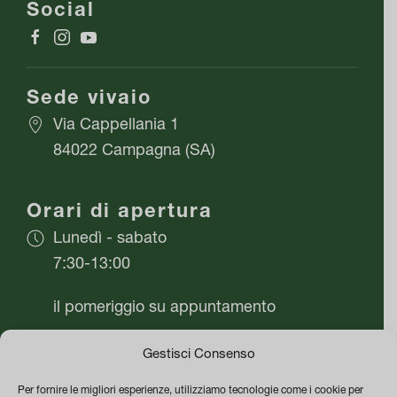
Social
del
prodotto
Sede vivaio
Via Cappellania 1
84022 Campagna (SA)
Orari di apertura
Lunedì - sabato
7:30-13:00
il pomeriggio su appuntamento
Domenica chiuso
Gestisci Consenso
Per fornire le migliori esperienze, utilizziamo tecnologie come i cookie per