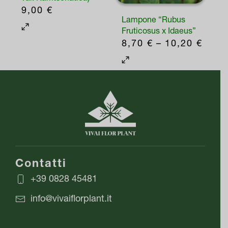
9,00
€
scelte
scelte
Lampone “Rubus
nella
nella
Fruticosus x Idaeus”
FASC
8,70
€
–
10,20
€
pagina
pagina
DI
Questo
del
del
PREZ
prodotto
prodotto
prodotto
DA
ha
8,70
più
A
varianti.
10,2
Le
opzioni
possono
Contatti
essere
+39 0828 45481
scelte
info@vivaiflorplant.it
nella
pagina