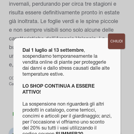
invernali, perdurando per circa tre stagioni e
risulta essere definitivamente pronto in estate
già inoltrata. Le foglie verdi e le spine piccole
e non sempre visibili sono solo alcune delle
caratteristiche dell’Arancio Valencia. La
CHIUDI
buccia spessa del frutto consente di garantire
Dal 1 luglio al 13 settembre
,
una spremuta gustosa e ricca di antiossidanti
sospendiamo temporaneamente la
vendita online di piante per proteggerle
e, naturalmente, di Vitamina C.
dai danni e dallo stress causati dalle alte
temperature estive.
COD:
PROD-79
Categorie:
Agrumi
,
Piante da Frutto
LO SHOP CONTINUA A ESSERE
ATTIVO!
La sospensione non riguarderà gli altri
prodotti in catalogo, come terricci,
Prodotti correlati
concimi e articoli per il giardinaggio; anzi,
per l’occasione vi offriamo uno sconto
del 20% su tutti i vasi utilizzando il
codice coupon
SUMMER20
.