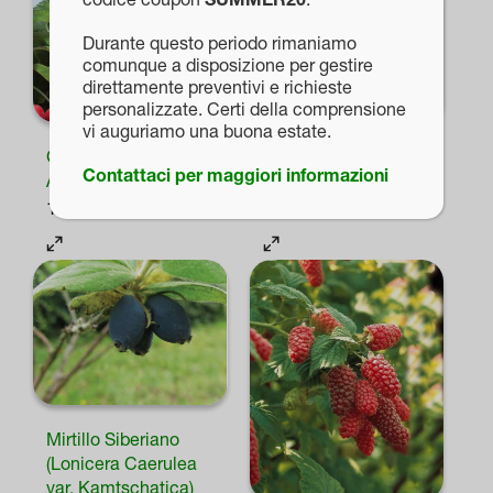
Durante questo periodo rimaniamo
comunque a disposizione per gestire
direttamente preventivi e richieste
personalizzate. Certi della comprensione
vi auguriamo una buona estate.
Ciliegio “Prunus
Pero (Pyrus
Contattaci per maggiori informazioni
Avium”
Communis)
19,80
€
18,00
€
Questo
Questo
prodotto
prodotto
ha
ha
più
più
varianti.
varianti.
Le
Le
opzioni
opzioni
Mirtillo Siberiano
possono
possono
(Lonicera Caerulea
var. Kamtschatica)
essere
essere