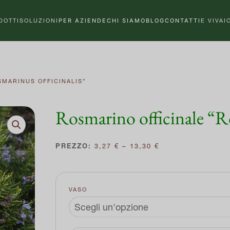
DOTTI
SOLUZIONI
PER AZIENDE
CHI SIAMO
BLOG
CONTATTI
E VIVAI
SMARINUS OFFICINALIS”
Rosmarino officinale “Ro
FASCIA
3,27
€
–
13,30
€
DI
PREZZO:
DA
3,27 €
VASO
A
13,30 €