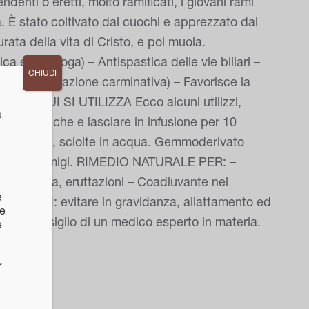
ndenti o eretti, molto ramificati, i giovani rami
. È stato coltivato dai cuochi e apprezzato dai
rata della vita di Cristo, e poi muoia.
 e colagoga) – Antispastica delle vie biliari –
CHIUDI
ella pancia (azione carminativa) – Favorisce la
RME IN CUI SI UTILIZZA Ecco alcuni utilizzi,
a
oglie secche e lasciare in infusione per 10
te al giorno, sciolte in acqua. Gemmoderivato
cce per suffumigi. RIMEDIO NATURALE PER: –
 flatulenza, eruttazioni – Coadiuvante nel
e
NDICAZIONI: evitare in gravidanza, allattamento ed
ne
n sotto consiglio di un medico esperto in materia.
e
r