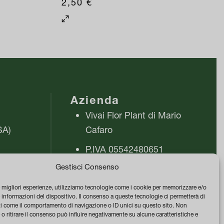
2,50
€
Questo
prodotto
ha
più
varianti.
Le
Azienda
opzioni
Vivai Flor Plant di Mario
possono
SA)
Cafaro
essere
scelte
P.IVA 05542480651
nella
ra
Gestisci Consenso
PEC vivaiflorplant@pec.it
pagina
Termini e Condizioni di
e migliori esperienze, utilizziamo tecnologie come i cookie per memorizzare e/o
del
 informazioni del dispositivo. Il consenso a queste tecnologie ci permetterà di
vendita
prodotto
ti come il comportamento di navigazione o ID unici su questo sito. Non
o ritirare il consenso può influire negativamente su alcune caratteristiche e
Privacy & Cookie Policy