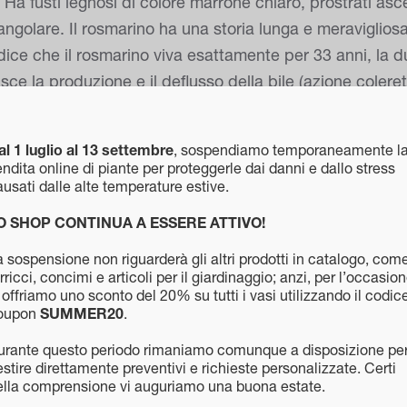
 Ha fusti legnosi di colore marrone chiaro, prostrati asce
ngolare. Il rosmarino ha una storia lunga e meravigliosa
dice che il rosmarino viva esattamente per 33 anni, la du
 produzione e il deflusso della bile (azione coleretica
maco ed intestino – Contrasta la formazione di gonfiori n
esso – Antiossidante ed antisettica – Tonica generale FO
al 1 luglio al 13 settembre
, sospendiamo temporaneamente l
n una tazza di acqua calda 1 cucchiaio da minestra di f
ndita online di piante per proteggerle dai danni e dallo stress
Tintura madre (Soluzione Idroalcolica): 50-60 gocce 2 vol
usati dalle alte temperature estive.
te al giorno, sciolte in acqua. Olio essenziale: 2/3 go
O SHOP CONTINUA A ESSERE ATTIVO!
epatiti – Difficoltà digestive accompagnate da gonfiore,
 sospensione non riguarderà gli altri prodotti in catalogo, com
tarrali delle vie respiratorie (olio essenziale) CONTROI
rricci, concimi e articoli per il giardinaggio; anzi, per l’occasio
L’olio essenziale non va utilizzato per uso interno, se no
 offriamo uno sconto del 20% su tutti i vasi utilizzando il codic
oupon
SUMMER20
.
o.
urante questo periodo rimaniamo comunque a disposizione pe
stire direttamente preventivi e richieste personalizzate. Certi
ella comprensione vi auguriamo una buona estate.