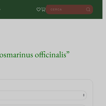
0
O
smarinus officinalis”