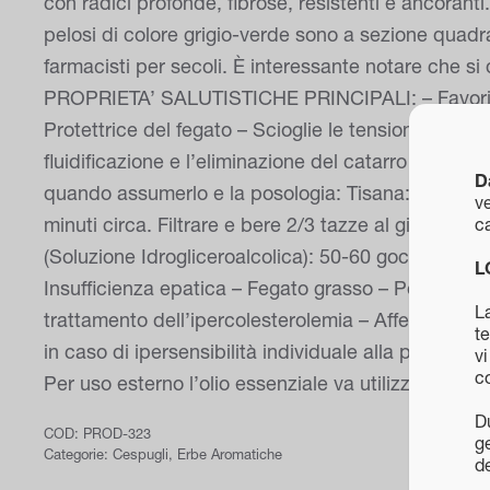
con radici profonde, fibrose, resistenti e ancoranti.
pelosi di colore grigio-verde sono a sezione quadra
farmacisti per secoli. È interessante notare che si 
PROPRIETA’ SALUTISTICHE PRINCIPALI: – Favorisce la
Protettrice del fegato – Scioglie le tensioni di sto
fluidificazione e l’eliminazione del catarro in ecc
D
quando assumerlo e la posologia: Tisana: mettere i
ve
minuti circa. Filtrare e bere 2/3 tazze al giorno. 
ca
(Soluzione Idrogliceroalcolica): 50-60 gocce 2 vol
L
Insufficienza epatica – Fegato grasso – Postumi di 
La
trattamento dell’ipercolesterolemia – Affezioni ca
te
in caso di ipersensibilità individuale alla pianta. 
vi
c
Per uso esterno l’olio essenziale va utilizzato diluit
D
COD:
PROD-323
ge
Categorie:
Cespugli
,
Erbe Aromatiche
d