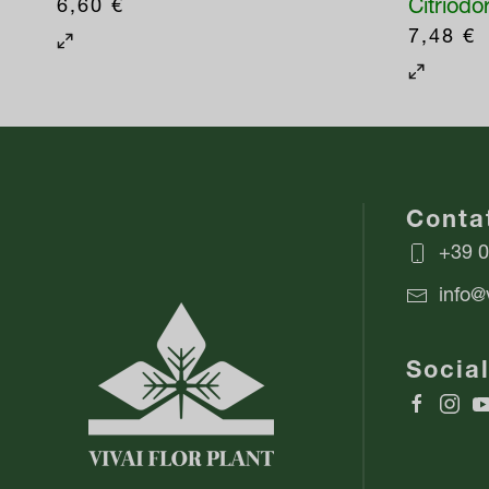
6,60
€
Citriodo
7,48
€
Contat
+39 
info@v
Socia