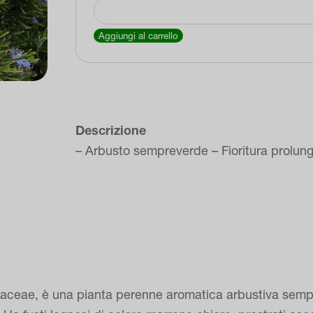
Rosmarino
officinale
Aggiungi al carrello
"Rosmarinus
officinalis"
quantità
Descrizione
– Arbusto sempreverde – Fioritura prolung
amiaceae, è una pianta perenne aromatica arbustiva sem