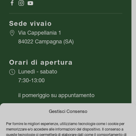
Sede vivaio
Via Cappellania 1
84022 Campagna (SA)
Orari di apertura
Lunedì - sabato
7:30-13:00
il pomeriggio su appuntamento
Domenica chiuso
Gestisci Consenso
Per fornire le migliori esperienze, utilizziamo tecnologie come i cookie per
Azienda
memorizzare e/o accedere alle informazioni del dispositivo. Il consenso a
queste tecnologie ci permetterà di elaborare dati come il comportamento di