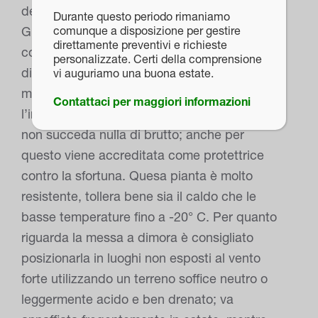
decorare le case e i templi. In Cina e
Durante questo periodo rimaniamo
Giappone è considerata una pianta “magica”
comunque a disposizione per gestire
direttamente preventivi e richieste
con il potere di allontanare i brutti sogni,
personalizzate. Certi della comprensione
difatti viene posizionata vicino alle porte in
vi auguriamo una buona estate.
modo che al risveglio è possibile raccontare
Contattaci per maggiori informazioni
l’incubo alla pianta e questa farà in modo che
non succeda nulla di brutto; anche per
questo viene accreditata come protettrice
contro la sfortuna. Quesa pianta è molto
resistente, tollera bene sia il caldo che le
basse temperature fino a -20° C. Per quanto
riguarda la messa a dimora è consigliato
posizionarla in luoghi non esposti al vento
forte utilizzando un terreno soffice neutro o
leggermente acido e ben drenato; va