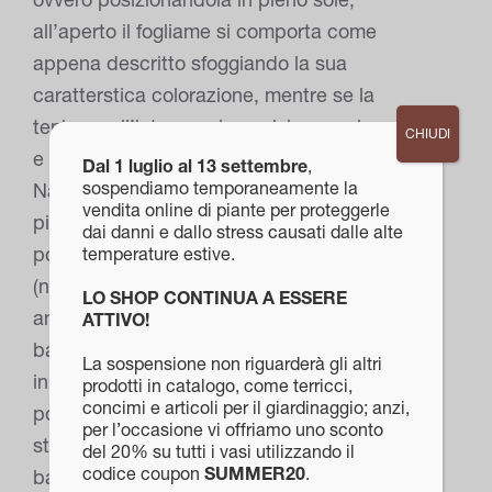
all’aperto il fogliame si comporta come
appena descritto sfoggiando la sua
caratterstica colorazione, mentre se la
teniamo all’interno o in posizione ombreggiate
CHIUDI
e riparate le foglie rimarranno verdi. La
Dal 1 luglio al 13 settembre
,
sospendiamo temporaneamente la
Nandina in estate fiorisce mostrando i suoi
vendita online di piante per proteggerle
piccoli fiori bianchi disposti a piramide da cui
dai danni e dallo stress causati dalle alte
poi originano, nella stagione autunnale, i frutti
temperature estive.
(non commestibili nè per l’uomo nè per gli
LO SHOP CONTINUA A ESSERE
animali domestici), ovvero meravigliose
ATTIVO!
bacche rosso vivo e per questa similitudine,
La sospensione non riguarderà gli altri
in Estremo Oriente questa pianta prende il
prodotti in catalogo, come terricci,
concimi e articoli per il giardinaggio; anzi,
posto del nostro agrifoglio, dove i suoi rami
per l’occasione vi offriamo uno sconto
straordinariamente decorativi, pieni di queste
del 20% su tutti i vasi utilizzando il
codice coupon
SUMMER20
.
bacche colorate vengono utilizzati per