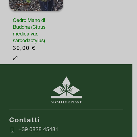
più
prodotto
varianti.
Cedro Mano di
Le
Buddha (Citrus
medica var.
opzioni
sarcodactylus)
possono
30,00
€
essere
scelte
nella
pagina
del
prodotto
Contatti
+39 0828 45481