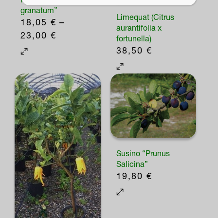
granatum”
Limequat (Citrus
18,05
€
–
aurantifolia x
FASCIA
23,00
€
fortunella)
DI
Questo
38,50
€
PREZZO:
prodotto
DA
ha
18,05 €
più
A
varianti.
23,00 €
Le
opzioni
possono
Susino “Prunus
essere
Salicina”
scelte
19,80
€
Questo
nella
prodotto
pagina
ha
del