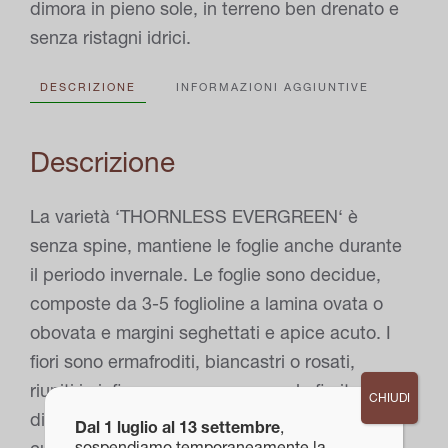
dimora in pieno sole, in terreno ben drenato e
senza ristagni idrici.
DESCRIZIONE
INFORMAZIONI AGGIUNTIVE
Descrizione
La varietà ‘THORNLESS EVERGREEN‘ è
senza spine, mantiene le foglie anche durante
il periodo invernale. Le foglie sono decidue,
composte da 3-5 foglioline a lamina ovata o
obovata e margini seghettati e apice acuto. I
fiori sono ermafroditi, biancastri o rosati,
riuniti in infiorescenze a racemo; la fioritura
CHIUDI
dipende dalla varietà. È pianta mellifera da
Dal 1 luglio al 13 settembre
,
sospendiamo temporaneamente la