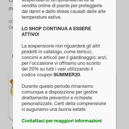
cui le api ricavano un particolare miele
vendita online di piante per proteggerle
monoflora. Resite bene ai geli invernali.
dai danni e dallo stress causati dalle alte
temperature estive.
COD:
PROD-330
Categorie:
Frutti Minori
,
Piante da Frutto
LO SHOP CONTINUA A ESSERE
ATTIVO!
La sospensione non riguarderà gli altri
prodotti in catalogo, come terricci,
Prodotti correlati
concimi e articoli per il giardinaggio; anzi,
per l’occasione vi offriamo uno sconto
del 20% su tutti i vasi utilizzando il
codice coupon
SUMMER20
.
Durante questo periodo rimaniamo
comunque a disposizione per gestire
direttamente preventivi e richieste
personalizzate. Certi della comprensione
vi auguriamo una buona estate.
Contattaci per maggiori informazioni
Melograno – “Punica