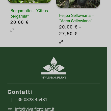
Bergamotto – “Citrus
Feijoa Sellowiana –
bergamia”
“Acca Sellowiana”
20,00
€
20,00
€
–
FASCIA
27,50
€
DI
Questo
PREZZO:
prodotto
DA
ha
20,00 €
più
A
varianti.
27,50 €
Le
opzioni
possono
Contatti
essere
+39 0828 45481
scelte
info@vivaiflorplant.it