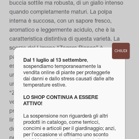
buccia sottile ma robusta, di un giallo intenso
quando completamente maturi. La polpa
interna è succosa, con un sapore fresco,
aromatico e leggermente acidulo, che è la
caratteristica distintiva di questa varietà. La
scorza del Limone “Zagara Bianca” è
CHIUDI
particolarmente profumata e ricca di oli
Dal 1 luglio al 13 settembre
,
essenziali, rendendo questa pianta non solo
sospendiamo temporaneamente la
vendita online di piante per proteggerle
un piacere per gli occhi, ma anche
dai danni e dallo stress causati dalle alte
un’esperienza sensoriale unica. Il Limone
temperature estive.
“Zagara Bianca” è un frutto estremamente
LO SHOP CONTINUA A ESSERE
versatile in cucina. Il suo succo è perfetto per
ATTIVO!
preparare bevande rinfrescanti come la
La sospensione non riguarderà gli altri
limonata, ma anche per aromatizzare piatti
prodotti in catalogo, come terricci,
concimi e articoli per il giardinaggio; anzi,
dolci e salati. Può essere utilizzato per
per l’occasione vi offriamo uno sconto
preparare marinate per carne o pesce, in