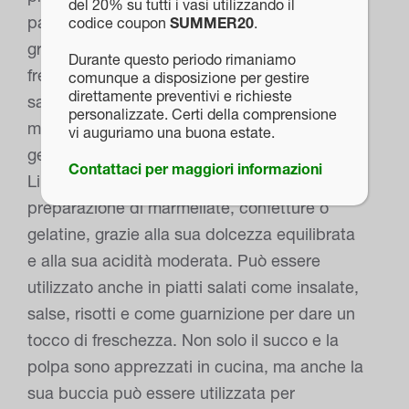
del 20% su tutti i vasi utilizzando il
particolare per piatti a base di pollo, pesce
codice coupon
SUMMER20
.
grigliato o frutti di mare, dove il suo sapore
Durante questo periodo rimaniamo
fresco e citrico riesce a bilanciare e esaltare i
comunque a disposizione per gestire
direttamente preventivi e richieste
sapori. La scorza grattugiata è un ingrediente
personalizzate. Certi della comprensione
molto apprezzato per arricchire torte, biscotti,
vi auguriamo una buona estate.
gelati e dolci a base di agrumi. Inoltre, il
Contattaci per maggiori informazioni
Limone “Zagara Bianca” è ideale per la
preparazione di marmellate, confetture o
gelatine, grazie alla sua dolcezza equilibrata
e alla sua acidità moderata. Può essere
utilizzato anche in piatti salati come insalate,
salse, risotti e come guarnizione per dare un
tocco di freschezza. Non solo il succo e la
polpa sono apprezzati in cucina, ma anche la
sua buccia può essere utilizzata per