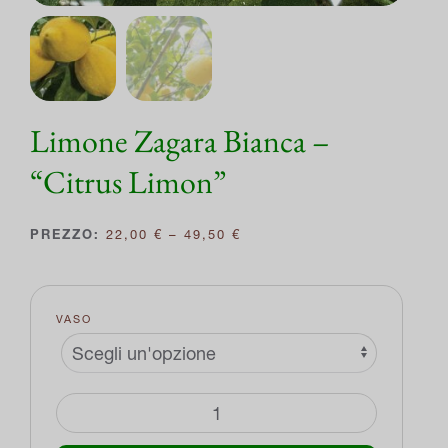
Limone Zagara Bianca –
“Citrus Limon”
FASCIA
22,00
€
–
49,50
€
DI
PREZZO:
DA
22,00 €
VASO
A
49,50 €
Limone
Zagara