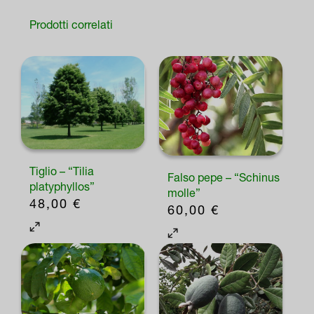
Prodotti correlati
Tiglio – “Tilia
Falso pepe – “Schinus
platyphyllos”
molle”
48,00
€
60,00
€