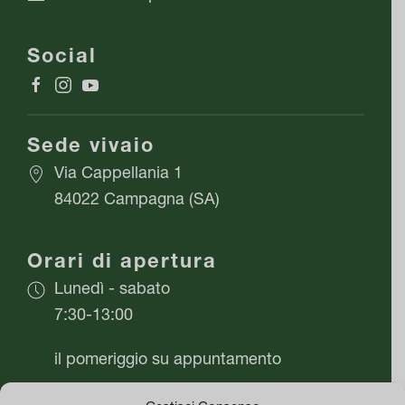
nella
pagina
Social
del
prodotto
Sede vivaio
Via Cappellania 1
84022 Campagna (SA)
Orari di apertura
Lunedì - sabato
7:30-13:00
il pomeriggio su appuntamento
Domenica chiuso