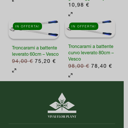
10,98
€
Questo
prodotto
IN OFFERTA!
IN OFFERTA!
ha
più
varianti.
Troncarami a battente
Troncarami a battente
curvo leverato 80cm –
Le
leverato 60cm – Vesco
Vesco
IL
IL
94,00
€
75,20
€
opzioni
IL
IL
98,00
€
78,40
€
PREZZO
PREZZO
possono
PREZZO
PREZ
ORIGINALE
ATTUALE
essere
ORIGINALE
ATTU
ERA:
È:
scelte
ERA:
È:
94,00 €.
75,20 €.
nella
98,00 €.
78,40
pagina
del
prodotto