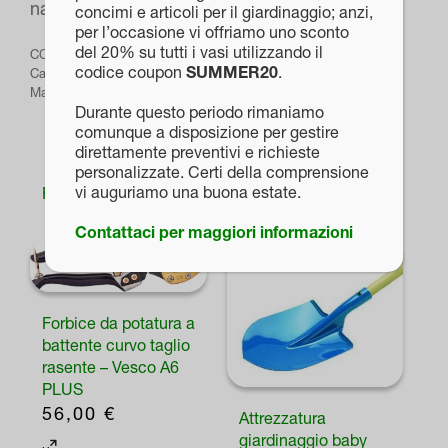
nanotecnologie.
concimi e articoli per il giardinaggio; anzi,
per l’occasione vi offriamo uno sconto
del 20% su tutti i vasi utilizzando il
COD:
PROD-114
codice coupon
SUMMER20
.
Categoria:
Attrezzatura da giardinaggio
Marchio:
Vesco
Durante questo periodo rimaniamo
comunque a disposizione per gestire
direttamente preventivi e richieste
personalizzate. Certi della comprensione
vi auguriamo una buona estate.
Prodotti correlati
Contattaci per maggiori informazioni
Forbice da potatura a
battente curvo taglio
rasente – Vesco A6
PLUS
56,00
€
Attrezzatura
giardinaggio baby