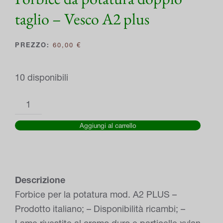
taglio – Vesco A2 plus
60,00
€
10 disponibili
Forbice
da
Aggiungi al carrello
potatura
doppio
taglio
–
Descrizione
Vesco
Forbice per la potatura mod. A2 PLUS –
A2
Prodotto italiano; – Disponibilità ricambi; –
plus