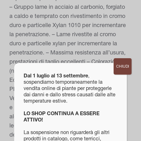
– Gruppo lame in acciaio al carbonio, forgiato
a caldo e temprato con rivestimento in cromo
duro e particelle Xylan 1010 per incrementare
la penetrazione. – Lame rivestite al cromo
duro e particelle xylan per incrementare la
penetrazione. – Massima resistenza all’usura,
prestazioni di taglio eccellenti – Colorazione
CHIUDI
(nero/grigio) speciale delle impugnature –
Dal 1 luglio al 13 settembre
,
Eccellenti caratteristiche di resilienza e peso
sospendiamo temporaneamente la
vendita online di piante per proteggerle
PLUS rappresenta il meglio dell’essenza
dai danni e dallo stress causati dalle alte
Vesco, ed è pensata per i clienti che vogliono
temperature estive.
e pretendono solo il meglio. A tale scopo,
LO SHOP CONTINUA A ESSERE
alcuni componenti sono stati realizzati con
ATTIVO!
leghe normalmente impiegate solo nel settore
La sospensione non riguarderà gli altri
dell’aeronautica o derivanti dalle
prodotti in catalogo, come terricci,