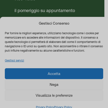
il pomeriggio su appuntamento
Domenica chiuso
Gestisci Consenso
Per fornire le migliori esperienze, utilizziamo tecnologie come i cookie per
Azienda
memorizzare e/o accedere alle informazioni del dispositivo. Il consenso a
queste tecnologie ci permetterà di elaborare dati come il comportamento di
Vivai Flor Plant di Mario Cafaro
navigazione o ID unici su questo sito. Non acconsentire o ritirare il consenso
può influire negativamente su alcune caratteristiche e funzioni.
P.IVA 05542480651
Gestisci servizi
PEC vivaiflorplant@pec.it
0
Termini e Condizioni di vendita
Accetta
Privacy & Cookie Policy
Nega
Visualizza le preferenze
Design & Concept
Privacy Policy
Privacy Policy