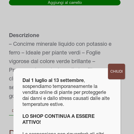
Aggiungi al carrello
piante
verdi
1
LT
Descrizione
quantità
– Concime minerale liquido con potassio e
ferro – Ideale per piante verdi – Foglie
vigorose dal colore verde brillante –
Promuove la produzione di clorofilla: previene
CHIUDI
clorosi e ingiallimenti fogliari – Dosaggio facile
Dal 1 luglio al 13 settembre
,
sospendiamo temporaneamente la
senza sprechi: tappo graduato con salva
vendita online di piante per proteggerle
goccia Flacone da 1,3 Lt (300ml in omaggio)
dai danni e dallo stress causati dalle alte
temperature estive.
DESCRIZIONE
LO SHOP CONTINUA A ESSERE
ATTIVO!
Descrizione