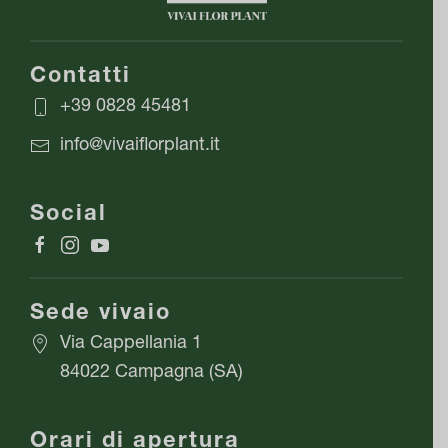
Le
opzioni
possono
Contatti
essere
+39 0828 45481
scelte
info@vivaiflorplant.it
nella
pagina
Social
del
prodotto
Sede vivaio
Via Cappellania 1
84022 Campagna (SA)
Orari di apertura