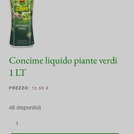
Concime liquido piante verdi
1 LT
12,50
€
48 disponibili
Concime
liquido