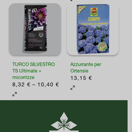
TURCO SILVESTRO
Azzurrante per
TS Ultimate +
Ortensie
micorrizze
13,15
€
FASCIA
8,32
€
–
10,40
€
DI
Questo
PREZZO:
prodotto
DA
ha
8,32 €
più
A
varianti.
10,40 €