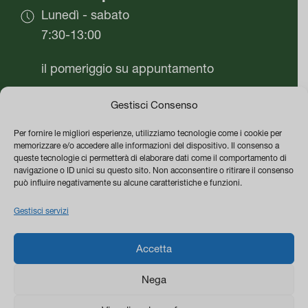
Lunedì - sabato
7:30-13:00
il pomeriggio su appuntamento
Domenica chiuso
Gestisci Consenso
Per fornire le migliori esperienze, utilizziamo tecnologie come i cookie per
Azienda
memorizzare e/o accedere alle informazioni del dispositivo. Il consenso a
queste tecnologie ci permetterà di elaborare dati come il comportamento di
Vivai Flor Plant di Mario Cafaro
navigazione o ID unici su questo sito. Non acconsentire o ritirare il consenso
può influire negativamente su alcune caratteristiche e funzioni.
P.IVA 05542480651
Gestisci servizi
PEC vivaiflorplant@pec.it
0
Termini e Condizioni di vendita
Accetta
Privacy & Cookie Policy
Nega