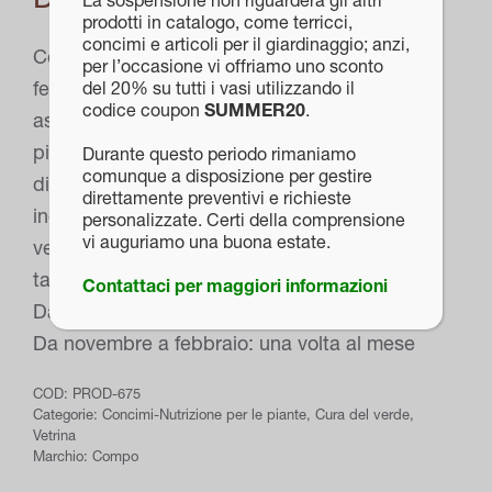
La sospensione non riguarderà gli altri
prodotti in catalogo, come terricci,
concimi e articoli per il giardinaggio; anzi,
Concime minerale ad alto tenore di azoto e di
per l’occasione vi offriamo uno sconto
ferro, gli elementi nutritivi fondamentali per
del 20% su tutti i vasi utilizzando il
codice coupon
SUMMER20
.
assicurare una crescita rigogliosa di tutte le
piante verdi e per promuovere la produzione
Durante questo periodo rimaniamo
comunque a disposizione per gestire
di clorofilla, prevenendo così clorosi e
direttamente preventivi e richieste
ingiallimenti fogliari. Ideale per tutte le piante
personalizzate. Certi della comprensione
vi auguriamo una buona estate.
verdi d’appartamento o da balcone Fino a
tacca Litro d’acqua I 1 II 2 III 3 Tappo colmo 5
Contattaci per maggiori informazioni
Da marzo a ottobre: una volta alla settimana
Da novembre a febbraio: una volta al mese
COD:
PROD-675
Categorie:
Concimi-Nutrizione per le piante
,
Cura del verde
,
Vetrina
Marchio:
Compo