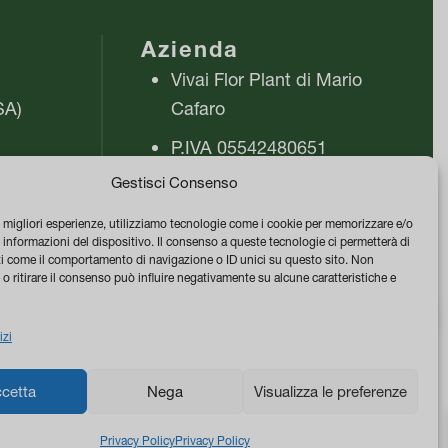
varianti.
Azienda
Le
Vivai Flor Plant di Mario
opzioni
SA)
Cafaro
possono
essere
P.IVA 05542480651
scelte
ra
Gestisci Consenso
PEC vivaiflorplant@pec.it
nella
Termini e Condizioni di
pagina
e migliori esperienze, utilizziamo tecnologie come i cookie per memorizzare e/o
 informazioni del dispositivo. Il consenso a queste tecnologie ci permetterà di
vendita
del
ti come il comportamento di navigazione o ID unici su questo sito. Non
o ritirare il consenso può influire negativamente su alcune caratteristiche e
prodotto
Privacy & Cookie Policy
0
izi
cetta
Nega
Visualizza le preferenze
Privacy Policy
Privacy Policy