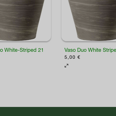
o White-Striped 21
Vaso Duo White Strip
5,00
€
Questo
prodotto
ha
più
varianti.
Le
opzioni