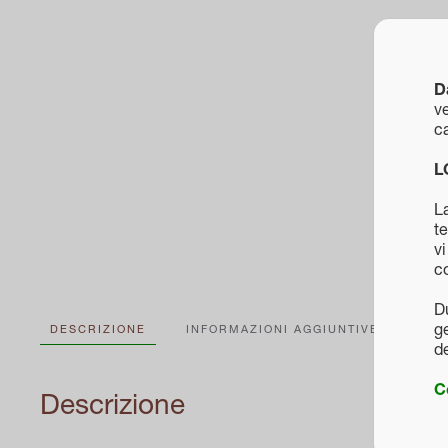
D
ve
ca
L
La
te
vi
c
D
ge
DESCRIZIONE
INFORMAZIONI AGGIUNTIVE
d
C
Descrizione