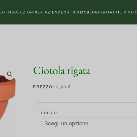
DOTTI
SOLUZIONI
PER AZIENDE
CHI SIAMO
BLOG
CONTATTI
E VIVAI
Ciotola rigata
3,50
€
COLORE