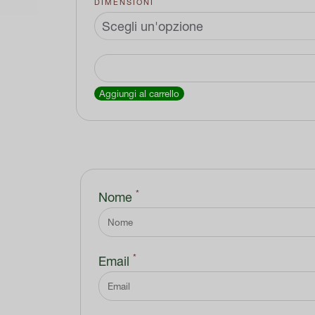
DIMENSIONI
Ciotola
rigata
Aggiungi al carrello
quantità
*
Nome
*
Email