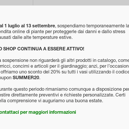
al 1 luglio al 13 settembre
, sospendiamo temporaneamente l
ndita online di piante per proteggerle dai danni e dallo stress
usati dalle alte temperature estive.
O SHOP CONTINUA A ESSERE ATTIVO!
Descrizione
 sospensione non riguarderà gli altri prodotti in catalogo, com
rricci, concimi e articoli per il giardinaggio; anzi, per l’occasio
Vaso in terracotta, classico elemento pra
 offriamo uno sconto del 20% su tutti i vasi utilizzando il codic
alla vista e utile per la crescita di piant
oupon
SUMMER20
.
urante questo periodo rimaniamo comunque a disposizione pe
stire direttamente preventivi e richieste personalizzate. Certi
ella comprensione vi auguriamo una buona estate.
ontattaci per maggiori informazioni