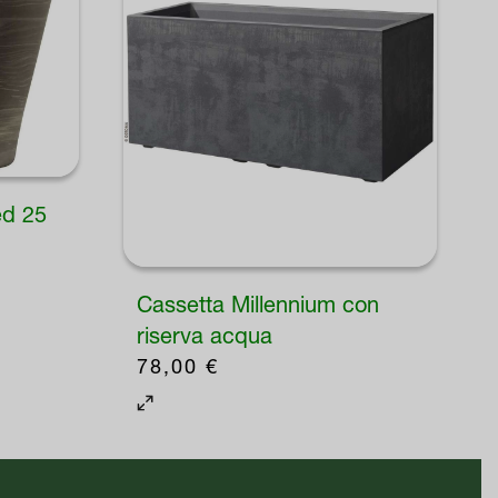
ed 25
Cassetta Millennium con
riserva acqua
78,00
€
Questo
prodotto
ha
più