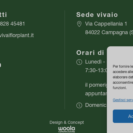
possono
essere
ti
Sede vivaio
scelte
0828 45481
Via Cappellania 1
nella
84022 Campagna (
pagina
ivaiflorplant.it
del
Orari di apertu
prodotto
l
Lunedì - sabato
Per fornire l
7:30-13:00
accedere alle
elaborare da
acconsentire 
il pomeriggio su
funzioni.
appuntamento
Gestisci serv
Domenica chiuso
Ac
Design & Concept