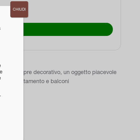
CHIUDI
a
e
ne
tico e sempre decorativo, un oggetto piacevole
e
ine da appartamento e balconi
r