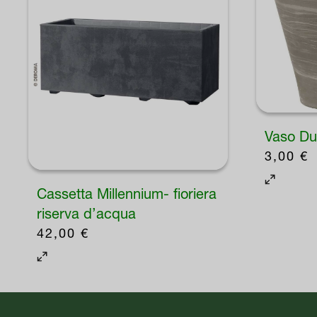
Vaso Du
3,00
€
Questo
Cassetta Millennium- fioriera
prodotto
riserva d’acqua
ha
42,00
€
più
Questo
varianti.
prodotto
Le
ha
opzioni
più