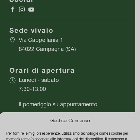
prodotto
Sede vivaio
Via Cappellania 1
84022 Campagna (SA)
Orari di apertura
Lunedì - sabato
7:30-13:00
il pomeriggio su appuntamento
Domenica chiuso
Gestisci Consenso
Per fornire le migliori esperienze, utilizziamo tecnologie come i cookie per
Azienda
memorizzare e/o accedere alle informazioni del dispositivo. Il consenso a