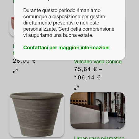
Prodotti correlati
Durante questo periodo rimaniamo
comunque a disposizione per gestire
direttamente preventivi e richieste
personalizzate. Certi della comprensione
vi auguriamo una buona estate.
Posacenere in
Contattaci per maggiori informazioni
terracotta
28,00
€
Vulcano Vaso Conico
75,64
€
–
FASCIA
106,14
€
DI
Questo
PREZZO:
prodotto
DA
ha
75,64 €
più
A
varianti.
106,14 €
Le
Urban vaso prismatico