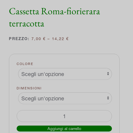
Cassetta Roma-fiorierara
terracotta
FASCIA
7,00
€
–
14,22
€
DI
PREZZO:
DA
7,00 €
COLORE
A
14,22 €
DIMENSIONI
Cassetta
Roma-
Aggiungi al carrello
fiorierara