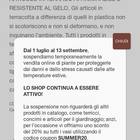
RESISTENTE AL GELO. Gli articoli in
terracotta a differenza di quelli in plastica non
si scoloriscono e non si deformano, e non
inquinano l’ambiente. Tutti i prodotti in
CHIUDI
terracotta hanno delle differenze di colore,
Dal 1 luglio al 13 settembre
,
sfumature o screpolature che sono da
sospendiamo temporaneamente la
considerarsi come parte della lavorazione
vendita online di piante per proteggerle
dai danni e dallo stress causati dalle alte
tipicamente artigianale e quindi non
temperature estive.
costituiscono delle imperfezionima dei
LO SHOP CONTINUA A ESSERE
caratteri distintivi.
ATTIVO!
COD:
PROD-465
La sospensione non riguarderà gli altri
Categorie:
Terracotta
,
Vasi
prodotti in catalogo, come terricci,
concimi e articoli per il giardinaggio; anzi,
per l’occasione vi offriamo uno sconto
del 20% su tutti i vasi utilizzando il
codice coupon
SUMMER20
.