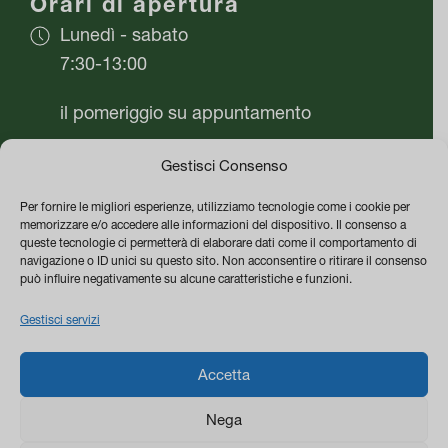
Orari di apertura
Lunedì - sabato
7:30-13:00
il pomeriggio su appuntamento
Domenica chiuso
Gestisci Consenso
Per fornire le migliori esperienze, utilizziamo tecnologie come i cookie per
Azienda
memorizzare e/o accedere alle informazioni del dispositivo. Il consenso a
queste tecnologie ci permetterà di elaborare dati come il comportamento di
Vivai Flor Plant di Mario Cafaro
navigazione o ID unici su questo sito. Non acconsentire o ritirare il consenso
può influire negativamente su alcune caratteristiche e funzioni.
P.IVA 05542480651
Gestisci servizi
PEC vivaiflorplant@pec.it
0
Termini e Condizioni di vendita
Accetta
Privacy & Cookie Policy
Nega