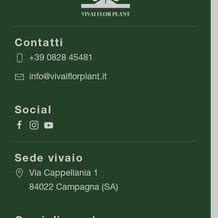
Le
opzioni
possono
Contatti
essere
+39 0828 45481
scelte
info@vivaiflorplant.it
nella
pagina
Social
del
prodotto
Sede vivaio
Via Cappellania 1
84022 Campagna (SA)