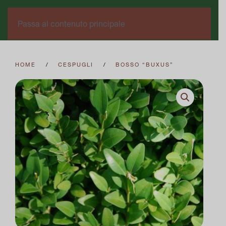
0
Passa al contenuto principale
HOME
CESPUGLI
BOSSO “BUXUS”