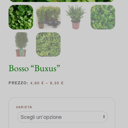
Bosso “Buxus”
FASCIA
4,60
€
–
9,35
€
DI
PREZZO:
DA
4,60 €
VARIETÀ
A
9,35 €