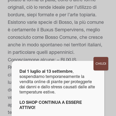
originali, ciò lo rende ideale per l’utilizzo di
bordure, siepi formate e per l’arte topiaria.
Esistono varie specie di Bosso, la più comune
è certamente il Buxus Sempervirens, meglio
conosciuto come Bosso Comune, che cresce
anche in modo spontaneo nei territori italiani,
in particolare quelli appenninici.
Conosciamone alcune: – BUXUS
CHIUDI
ROTUNDIFOLIA Di taglia media, 3,50 metri
Dal 1 luglio al 13 settembre
,
circa, presenta delle foglie piccole, rotonde,
sospendiamo temporaneamente la
vendita online di piante per proteggerle
lucide e coriacee di colore verde scuro. Fa
dai danni e dallo stress causati dalle alte
dei fiori poco appariscenti, di colore bianco-
temperature estive.
verdastro, molto profumati. Predilige zone
LO SHOP CONTINUA A ESSERE
aperte e luminose, sopporta bene anche
ATTIVO!
temperature rigide. – BUXUS