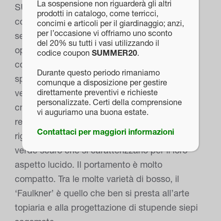
La sospensione non riguarderà gli altri
SUFFRUTICOSA (PUMILA) Conosciuto anche
prodotti in catalogo, come terricci,
come “Bosso nano”, è un piccolo arbusto
concimi e articoli per il giardinaggio; anzi,
per l’occasione vi offriamo uno sconto
sempreverde, che sviluppa piccole foglie
del 20% su tutti i vasi utilizzando il
opposte, quasi arrotondate, coriacee, di
codice coupon
SUMMER20
.
colore verde scuro lucido. In primavera
Durante questo periodo rimaniamo
spuntano piccoli fiori ascellari, stellati, giallo-
comunque a disposizione per gestire
direttamente preventivi e richieste
verdi. Raggiunge un’altezza massima di 50
personalizzate. Certi della comprensione
cm. – BUXUS FAULKNER Bosso capace di
vi auguriamo una buona estate.
resistere in modo efficace alle temperature
Contattaci per maggiori informazioni
rigide e presenta delle foglie ovoidali di colore
verde scuro che si caratterizzano per il loro
aspetto lucido. Il portamento è molto
compatto. Tra le molte varietà di bosso, il
‘Faulkner’ è quello che ben si presta all’arte
topiaria e alla progettazione di stupende siepi