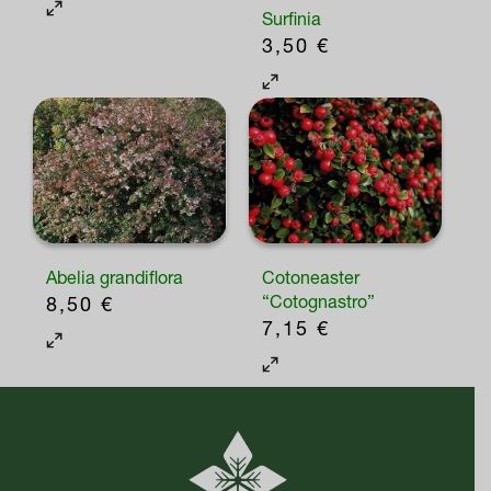
Surfinia
3,50
€
Abelia grandiflora
Cotoneaster
“Cotognastro”
8,50
€
7,15
€
Questo
prodotto
ha
più
varianti.