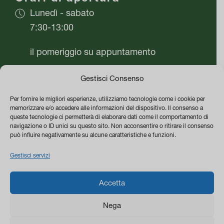
Lunedì - sabato
7:30-13:00
il pomeriggio su appuntamento
Domenica chiuso
Gestisci Consenso
Per fornire le migliori esperienze, utilizziamo tecnologie come i cookie per
Azienda
memorizzare e/o accedere alle informazioni del dispositivo. Il consenso a
queste tecnologie ci permetterà di elaborare dati come il comportamento di
Vivai Flor Plant di Mario Cafaro
navigazione o ID unici su questo sito. Non acconsentire o ritirare il consenso
può influire negativamente su alcune caratteristiche e funzioni.
P.IVA 05542480651
Gestisci servizi
PEC vivaiflorplant@pec.it
0
Termini e Condizioni di vendita
Accetta
Privacy & Cookie Policy
Nega