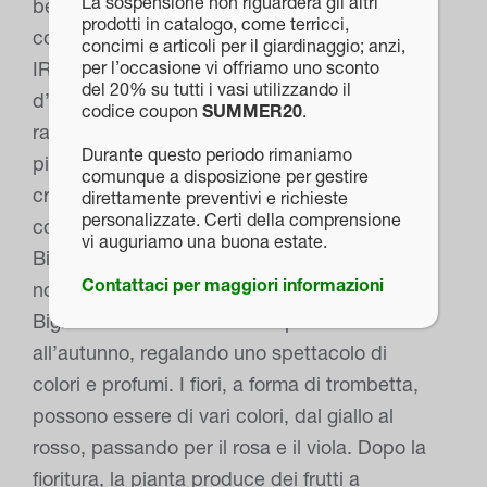
La sospensione non riguarderà gli altri
ben drenato e ricco di sostanze organiche,
prodotti in catalogo, come terricci,
come il compost o il letame ben maturo.
concimi e articoli per il giardinaggio; anzi,
per l’occasione vi offriamo uno sconto
IRRIGAZIONE È importante evitare i ristagni
del 20% su tutti i vasi utilizzando il
d’acqua, che possono causare marciumi
codice coupon
SUMMER20
.
radicali e compromettere la salute della
Durante questo periodo rimaniamo
pianta, pertanto durante la stagione di
comunque a disposizione per gestire
crescita, da aprile a settembre, è
direttamente preventivi e richieste
personalizzate. Certi della comprensione
consigliabile annaffiare regolarmente la
vi auguriamo una buona estate.
Bignonia, mantenendo il terreno umido ma
Contattaci per maggiori informazioni
non inzuppato. FIORITURA: La fioritura della
Bignonia avviene in estate e può durare fino
all’autunno, regalando uno spettacolo di
colori e profumi. I fiori, a forma di trombetta,
possono essere di vari colori, dal giallo al
rosso, passando per il rosa e il viola. Dopo la
fioritura, la pianta produce dei frutti a