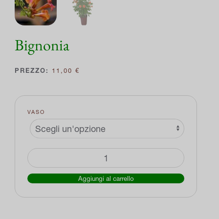
Bignonia
11,00
€
VASO
Bignonia
quantità
Aggiungi al carrello