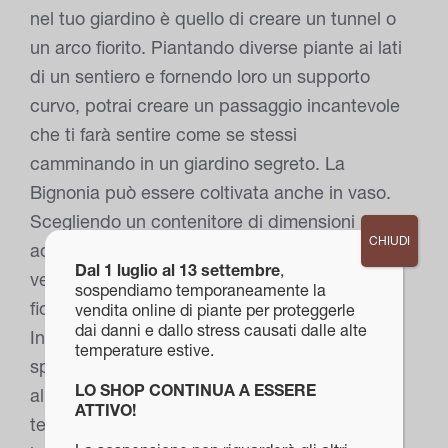
nel tuo giardino è quello di creare un tunnel o
un arco fiorito. Piantando diverse piante ai lati
di un sentiero e fornendo loro un supporto
curvo, potrai creare un passaggio incantevole
che ti farà sentire come se stessi
camminando in un giardino segreto. La
Bignonia può essere coltivata anche in vaso.
Scegliendo un contenitore di dimensioni
CHIUDI
adeguate e fornendo alla pianta un supporto
Dal 1 luglio al 13 settembre
,
verticale, potrai godere della bellezza dei suoi
sospendiamo temporaneamente la
fiori anche su un balcone o una terrazza.
vendita online di piante per proteggerle
dai danni e dallo stress causati dalle alte
Inoltre, coltivando la Bignonia in vaso, potrai
temperature estive.
spostarla facilmente in base alle stagioni o
LO SHOP CONTINUA A ESSERE
alle tue esigenze di spazio. TERRENO: Il
ATTIVO!
terreno ideale per la Bignonia deve essere