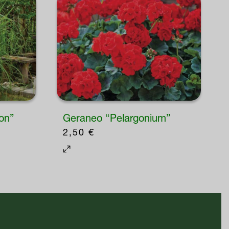
on”
Geraneo “Pelargonium”
2,50
€
Questo
prodotto
ha
più
varianti.
Le