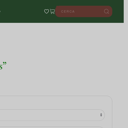
0
O
s”