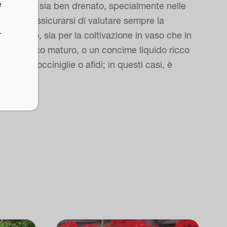
e
 il terreno sia ben drenato, specialmente nelle
 basse. Assicurarsi di valutare sempre la
r
 drenato, sia per la coltivazione in vaso che in
 stallatico maturo, o un concime liquido ricco
ta da cocciniglie o afidi; in questi casi, è