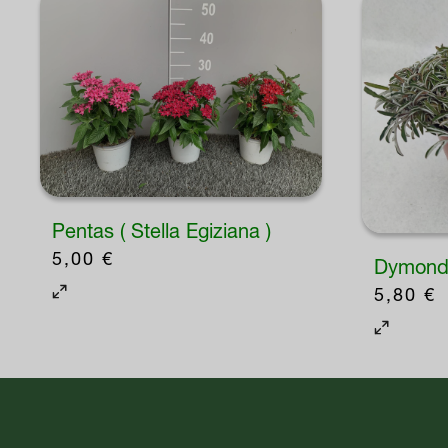
Pentas ( Stella Egiziana )
5,00
€
Dymondi
5,80
€