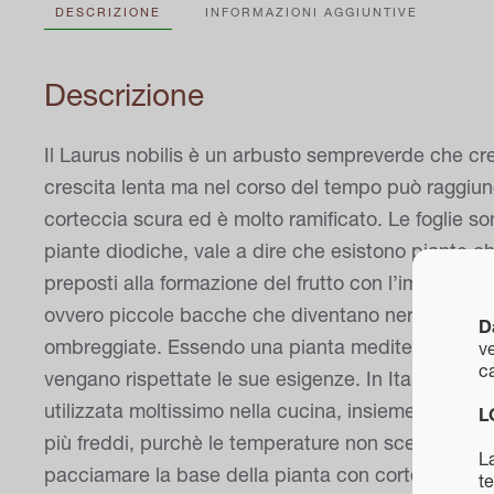
DESCRIZIONE
INFORMAZIONI AGGIUNTIVE
Descrizione
Il Laurus nobilis è un arbusto sempreverde che c
crescita lenta ma nel corso del tempo può raggiung
corteccia scura ed è molto ramificato. Le foglie so
piante diodiche, vale a dire che esistono piante che
preposti alla formazione del frutto con l’impollinaz
ovvero piccole bacche che diventano nere. ESPOSI
D
ombreggiate. Essendo una pianta mediterranea non
ve
ca
vengano rispettate le sue esigenze. In Italia è diffu
utilizzata moltissimo nella cucina, insieme alla sa
L
più freddi, purchè le temperature non scendano oltr
La
pacciamare la base della pianta con corteccia di p
te