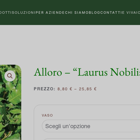
DOTTI
SOLUZIONI
PER AZIENDE
CHI SIAMO
BLOG
CONTATTI
E VIVAI
Alloro – “Laurus Nobili
FASCIA
8,80
€
–
25,85
€
DI
PREZZO:
DA
8,80 €
VASO
A
25,85 €