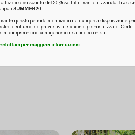
 offriamo uno sconto del 20% su tutti i vasi utilizzando il codic
rico, che può causare marciume radicale; assicurarsi che
oupon
SUMMER20
.
 essere diradate o sospese se le temperature sono molto
urante questo periodo rimaniamo comunque a disposizione pe
bisogno di terreni particolari, l’importante che sia ben
stire direttamente preventivi e richieste personalizzate. Certi
e in autunno con un fertilizzante in granuli, a base di
ella comprensione vi auguriamo una buona estate.
nobilis è una pianta molto rustica, ma può essere attacca
ontattaci per maggiori informazioni
o bianco a base di piretro.