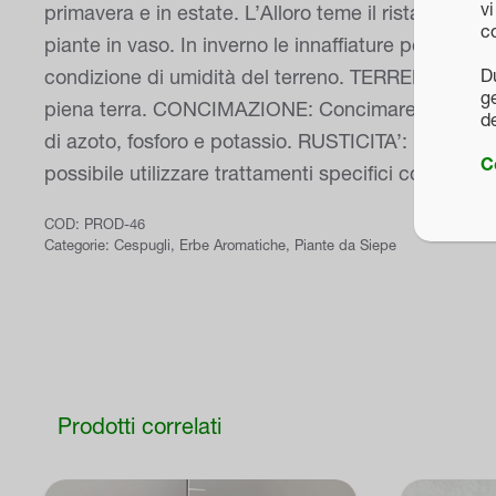
vi
primavera e in estate. L’Alloro teme il ristagno id
c
piante in vaso. In inverno le innaffiature possono
D
condizione di umidità del terreno. TERRENO: Non ha 
ge
piena terra. CONCIMAZIONE: Concimare in primavera 
d
di azoto, fosforo e potassio. RUSTICITA’: Il Laurus 
C
possibile utilizzare trattamenti specifici come l’oli
COD:
PROD-46
Categorie:
Cespugli
,
Erbe Aromatiche
,
Piante da Siepe
Prodotti correlati