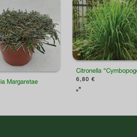
Citronella “Cymbopog
6,80
€
a Margaretae