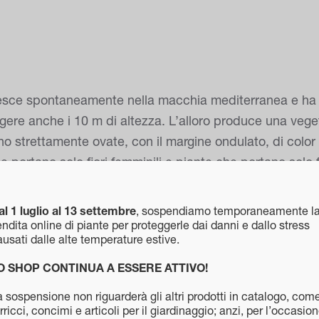
resce spontaneamente nella macchia mediterranea e ha 
ere anche i 10 m di altezza. L’alloro produce una veget
no strettamente ovate, con il margine ondulato, di color
 portano solo fiori femminili e piante che portano solo fi
ione del fiore maschile. Negli esemplari di sesso femminil
ZIONE: L’Alloro è una pianta che può essere esposta 
al 1 luglio al 13 settembre
, sospendiamo temporaneamente l
 sopporta il troppo freddo. È una pianta che può esse
ndita online di piante per proteggerle dai danni e dallo stress
usati dalle alte temperature estive.
so in tutte le regioni, è una pianta facilmente coltivabil
lvia e al rosmarino. CLIMA: E’ una pianta che predilige c
O SHOP CONTINUA A ESSERE ATTIVO!
e i -7°C. Nelle zone con inverni rigidi, bisogna protegg
 sospensione non riguarderà gli altri prodotti in catalogo, com
ino. IRRIGAZIONE: Annaffiare regolarmente solo quando il
rricci, concimi e articoli per il giardinaggio; anzi, per l’occasio