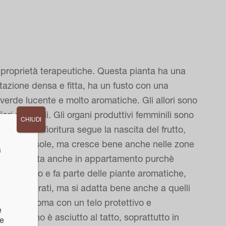
proprietà terapeutiche. Questa pianta ha una
azione densa e fitta, ha un fusto con una
 verde lucente e molto aromatiche. Gli allori sono
ori maschili. Gli organi produttivi femminili sono
CHIUDI
e dopo la fioritura segue la nascita del frutto,
in pieno sole, ma cresce bene anche nelle zone
a
re coltivata anche in appartamento purchè
e in giardino e fa parte delle piante aromatiche,
limi temperati, ma si adatta bene anche a quelli
ere la chioma con un telo protettivo e
e
 terreno è asciutto al tatto, soprattutto in
ne