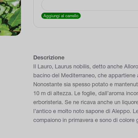
Alloro
–
Aggiungi al carrello
"Laurus
Nobilis"
quantità
Descrizione
Il Lauro, Laurus nobilis, detto anche Alloro
bacino del Mediterraneo, che appartiene a
Nonostante sia spesso potato e mantenuto
10 m di altezza. Le foglie, dall’aroma inco
erboristeria. Se ne ricava anche un liquor
l’antico e molto noto sapone di Aleppo. Le 
compaiono in primavera e sono di colore gi