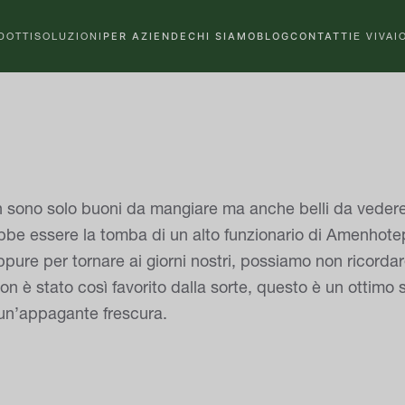
DOTTI
SOLUZIONI
PER AZIENDE
CHI SIAMO
BLOG
CONTATTI
E VIVAI
on sono solo buoni da mangiare ma anche belli da vedere,
be essere la tomba di un alto funzionario di Amenhotep II
ppure per tornare ai giorni nostri, possiamo non ricordar
n è stato così favorito dalla sorte, questo è un ottimo s
e un’appagante frescura.