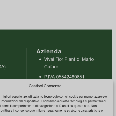
Azienda
Vivai Flor Plant di Mario
SA)
Cafaro
P.IVA 05542480651
ra
Gestisci Consenso
PEC vivaiflorplant@pec.it
Termini e Condizioni di
e migliori esperienze, utilizziamo tecnologie come i cookie per memorizzare e/o
 informazioni del dispositivo. Il consenso a queste tecnologie ci permetterà di
vendita
ti come il comportamento di navigazione o ID unici su questo sito. Non
o ritirare il consenso può influire negativamente su alcune caratteristiche e
Privacy & Cookie Policy
0