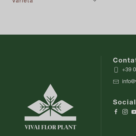
Varietà
Contat
+39 
info@v
Socia