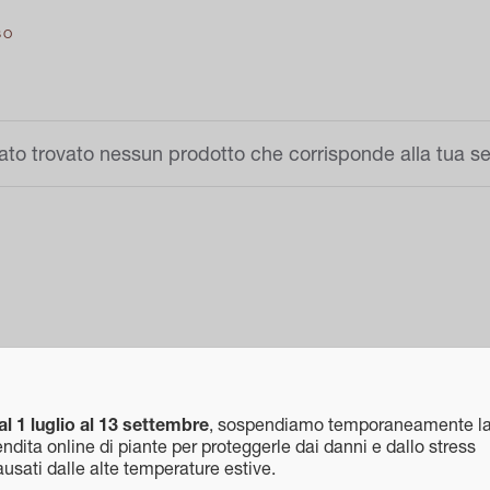
SO
ato trovato nessun prodotto che corrisponde alla tua se
al 1 luglio al 13 settembre
, sospendiamo temporaneamente l
ndita online di piante per proteggerle dai danni e dallo stress
usati dalle alte temperature estive.