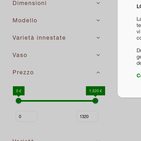
Dimensioni
L
La
Modello
te
vi
Varietà innestate
c
D
Vaso
ge
d
Prezzo
C
0 €
1.320 €